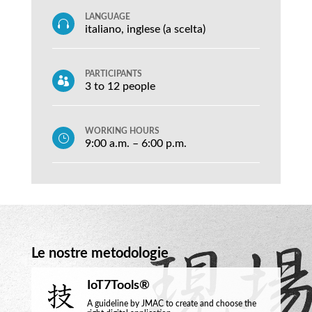
LANGUAGE

italiano, inglese (a scelta)
PARTICIPANTS

3 to 12 people
WORKING HOURS
}
9:00 a.m. – 6:00 p.m.
Le nostre metodologie
IoT7Tools®
A guideline by JMAC to create and choose the