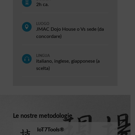

2h ca.
LUOGO

JMAC Dojo House o Vs sede (da
concordare)
LINGUA

italiano, inglese, giapponese (a
scelta)
Le nostre metodologie
IoT7Tools®