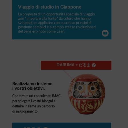
Viaggio di studio in Giappone
La proposta di un'opportunità speciale di viaggio
,per "imparare alla fonte" da coloro che hanno
sviluppato e applicano con successo principi di
gestione semplici e al tempo stesso rivoluzionari
del pensiero noto come Lean.
DARUMA = だるま
Realizziamo insieme
i vostri obiettivi.
Contattate un consulente JMAC
per spiegare i vostri bisogni e
definire insieme un percorso
di miglioramento.