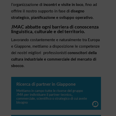
l’organizzazione di
incontri e visite in loco
, fino ad
offrire il nostro supporto in fase di
disegno
strategico, pianificazione e sviluppo operativo
.
JMAC abbatte ogni barriera di conoscenza
linguistica, culturale e del territorio.
Lavorando costantemente e naturalmente tra Europa
e Giappone, mettiamo a disposizione le competenze
dei nostri migliori professionisti
conoscitori della
cultura industriale e commerciale del mercato di
sbocco
.
Ricerca di partner in Giappone
Mettiamo in campo tutte le risorse del gruppo
JMA per individuare il partner tecnico,,
commerciale, scientifico o strategico di cui avete
bisogno