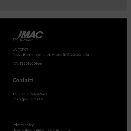
c/o TCFCT
Piazza Borromeo no. 14, Milano (MI), 20123 Italia
IVA: 13809650966
Contatti
Tel. +39 02/40702661
jmac@pec.cumail.it
Privacy policy
Beecreative & AMeBE Design Studio