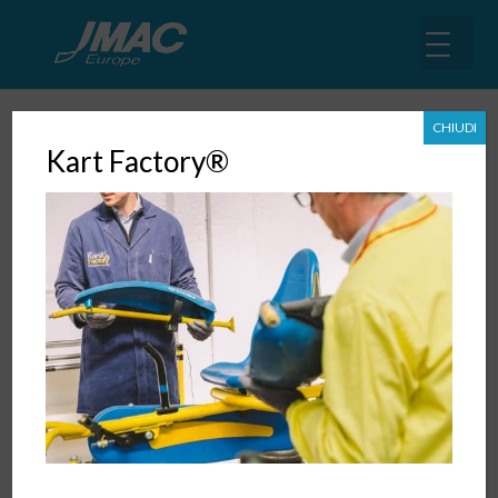
Customer Journey
CHIUDI
Kart Factory®
Il primo principio della Lean, il valore per il cliente,
vede nella mappatura del customer journey lo
strumento principe per allineare il processo di
vendita dell’azienda alle reali necessità che il cliente
sviluppa nelle diverse fasi del processo che lo porta
alla decisione d’acquisto.
Il Customer JOURNEY è il percorso che il cliente
effettua dal momento in cui inizia ad avere un
bisogno da soddisfare fino al momento in cui
acquista e utilizza il servizio/prodotto prescelto:
conoscerlo, mapparlo e utilizzarlo in modo diffuso
nell’azienda per allineare gli obiettivi operativi per