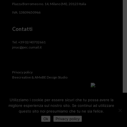
Piazza Borromeo no. 14, Milano (MI), 20123 Italia
IVA: 13809650966
Contatti
Tel. +39 02/40702661
jmac@pec.cumail.it
Privacy policy
Beecreative & AMeBE Design Studio
Utilizziamo i cookie per essere sicuri che tu possa avere la
migliore esperienza sul nostro sito. Se continui ad utilizzare
questo sito noi presumiamo che tu ne sia felice.
Ok
Privacy policy
JMA Consultants Inc.