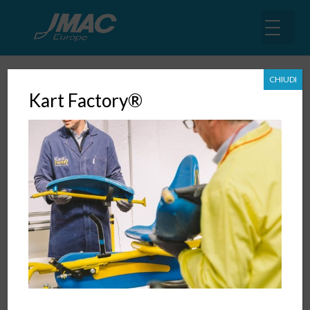
CHIUDI
Kart Factory®
Esperienza che fa progredire: è
kaizen, con IoT
18 Feb, 2019
|
Digital Transformation
,
Operation di