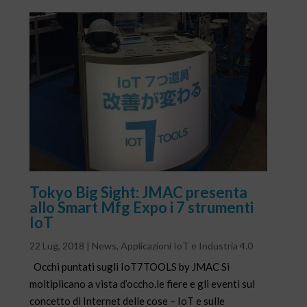
Tokyo Big Sight: JMAC presenta
allo Smart Mfg Expo i 7 strumenti
IoT
22 Lug, 2018
|
News
,
Applicazioni IoT e Industria 4.0
Occhi puntati sugli IoT7TOOLS by JMAC Si
moltiplicano a vista d’occho.le fiere e gli eventi sul
concetto di Internet delle cose – IoT e sulle