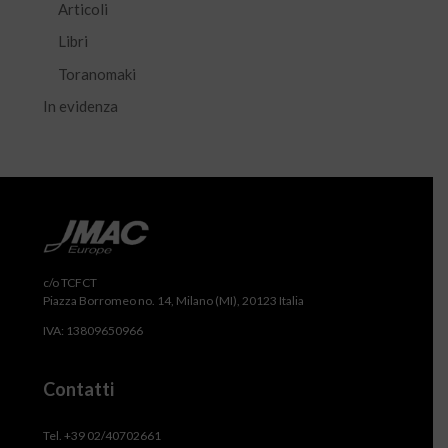
Articoli
Libri
Toranomaki
In evidenza
c/o TCFCT
Piazza Borromeo no. 14, Milano (MI), 20123 Italia
IVA: 13809650966
Contatti
Tel. +39 02/40702661