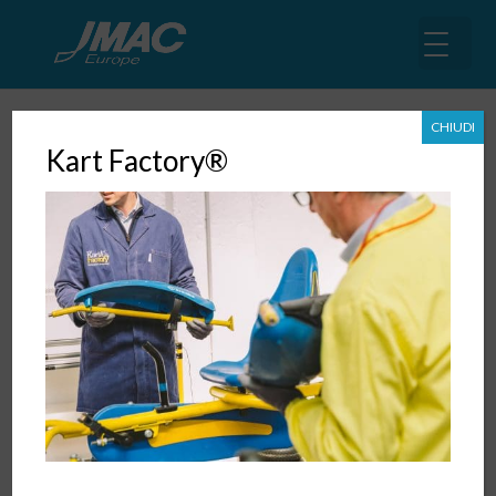
CHIUDI
Kart Factory®
Ma cosa c’entra l’HR con la Lean?
16 Ott, 2019
|
News
,
Lean Sales
,
Lean Services
Inutile tergiversare, la domanda viene spesso a
galla. Vorrei raccontare della nostra esperienza con
la Lean in tutte le sue derivazioni e sono