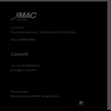
c/o TCFCT
Piazza Borromeo no. 14, Milano (MI), 20123 Italia
IVA: 13809650966
Contatti
Tel. +39 02/40702661
jmac@pec.cumail.it
Privacy policy
Beecreative & AMeBE Design Studio