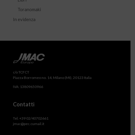
Toranomaki
In evidenza
c/o TCFCT
Piazza Borromeo no. 14, Milano (MI), 20123 Italia
IVA: 13809650966
Contatti
Tel. +39 02/40702661
jmac@pec.cumail.it