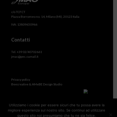
c/o TCFCT
Piazza Borromeo no. 14, Milano (MI), 20123 Italia
IVA: 13809650966
Contatti
Tel. +39 02/40702661
jmac@pec.cumail.it
Privacy policy
Beecreative & AMeBE Design Studio
Utilizziamo i cookie per essere sicuri che tu possa avere la
migliore esperienza sul nostro sito. Se continui ad utilizzare
questo sito noi presumiamo che tu ne sia felice.