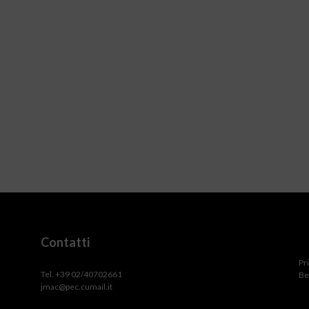
Contatti
Pr
Tel. +39 02/40702661
Be
jmac@pec.cumail.it