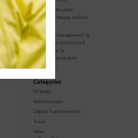
Il nuovo volto della
leadership: fiducia, umiltà e
visione
Knowledge management: la
conoscenza collettiva e il
percorso per la
capitalizzazione delle
esperienze.
Categories
Strategy
Akira Koudate
Digital Transformation
Trend
News