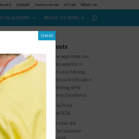
i lavoro
Contatti
Lavora con noi
IoT Lab
What’s on
NTIAL LEARNING
BRIDGE TO JAPAN
CHIUDI
Recent Posts
L’azienda che apprende: dai
dati al miglioramento. Il
ruolo del Process Mining,
dell’Intelligenza Artificiale e
a
del Lean Thinking nella
e
nuova Process Excellence
Governare la Price
Waterfall nel B2B
100 piccole cose che
migliorano la Customer
Experience B2B