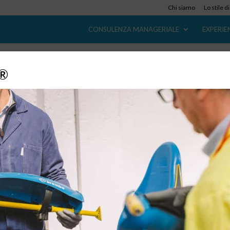
Chi siamo
Lo stile d
CONSULENZA MANAGERIALE
EXPERIE
y®
Sviluppo Prodotto
23 Giu, 2018
Sviluppo Prodotto Sorgente di valore per il cliente e per il
business Home / Consulenza manageriale / Sviluppo Prodotto
Sviluppo Prodotto L’innovazione di prodotto e tecnologica è un
delle leve principali a disposizione delle imprese per mantenere 
sviluppare...