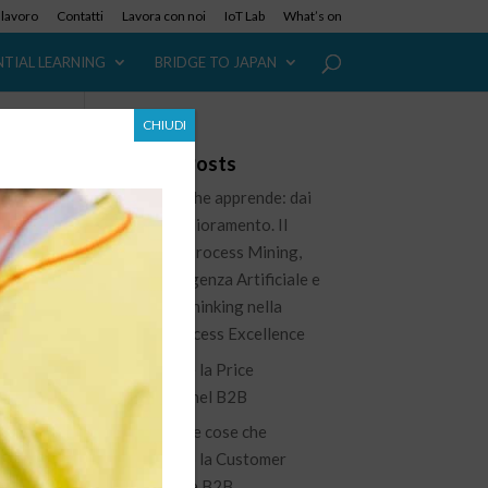
i lavoro
Contatti
Lavora con noi
IoT Lab
What’s on
NTIAL LEARNING
BRIDGE TO JAPAN
CHIUDI
n
Recent Posts
L’azienda che apprende: dai
dati al miglioramento. Il
ruolo del Process Mining,
dell’Intelligenza Artificiale e
del Lean Thinking nella
nuova Process Excellence
er
Governare la Price
Waterfall nel B2B
100 piccole cose che
migliorano la Customer
Experience B2B