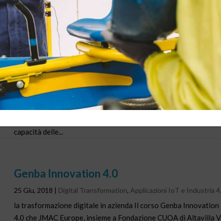
Monozukuri & Genba Empowerment
Business Case Parade
27 Dic, 2018
|
Digital Transformation
,
Operation di fabbrica
,
Applicazioni IoT e Industria 4.0
,
Supply Chain Management
,
Eventi
,
Seminari
Monozukuri & Genba Empowerment Business Case Parade
Yokohama, 15 febbraio 2019 Pavese internazionale di esempi d
innovazione digitale Si annuncia vivace e densa di novità la mos
internazionale di esempi di progetto per il potenziamento della
capacità delle...
Genba Innovation 4.0
25 Giu, 2018
|
Digital Transformation
,
Applicazioni IoT e Industria 4
la trasformazione digitale in azienda Il corso Genba Innovation
4.0 che JMAC Europe, insieme a Fondazione CUOA di Altavilla V