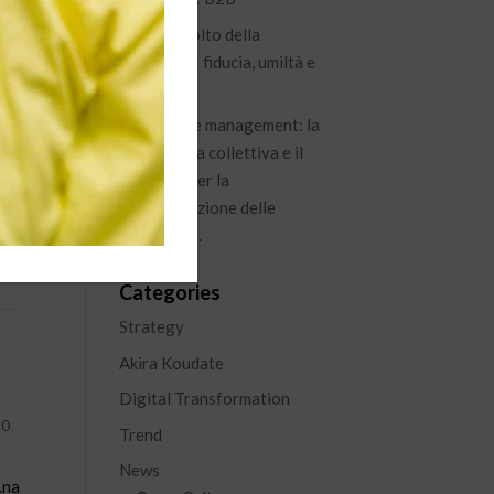
Il nuovo volto della
leadership: fiducia, umiltà e
visione
Knowledge management: la
conoscenza collettiva e il
percorso per la
capitalizzazione delle
i
esperienze.
tra
Categories
Strategy
Akira Koudate
Digital Transformation
.0
Trend
News
.na