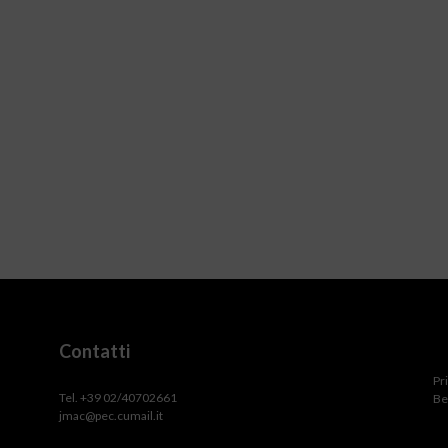
Contatti
Pr
Tel. +39 02/40702661
Be
jmac@pec.cumail.it