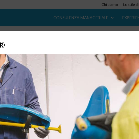
Chi siamo
Lo stile d
CONSULENZA MANAGERIALE
EXPERIE
y®
Esperienza che fa progredire: è kaizen, co
IoT
18 Feb, 2019
|
Digital Transformation
,
Operation di fabbrica
,
Applicazioni IoT e Industria 4.0
,
Eventi
,
Seminari
Monozukuri & Genba Empowerment Business Case Parade
Yokohama, 15 febbraio 2019 Oltre 500 i partecipanti alla VI
edizione del Monozukuri Genba Empowerment Business Case
Parade svoltasi a Yokohama il 15 febbraio u.s., tutti convenuti p
ascoltare, vedere e...