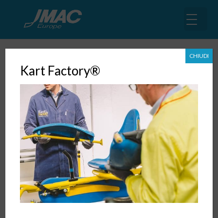
CHIUDI
Kart Factory®
Bridge to Japan: un ponte tra
Europa e Giappone
31 Gen, 2019
|
Trend
,
News
,
Business Matching
,
Articoli