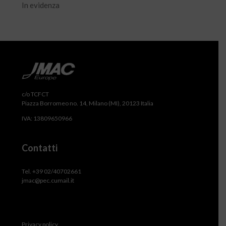
In evidenza
c/o TCFCT
Piazza Borromeo no. 14, Milano (MI), 20123 Italia
IVA: 13809650966
Contatti
Tel. +39 02/40702661
jmac@pec.cumail.it
Privacy policy