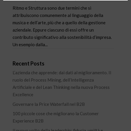
Ritmo e Struttura sono due termini che si
attribuiscono comunemente al linguaggio della
musica e dell’arte, più che a quello della gestione
aziendale. Eppure ciascuno di essi offre un
contributo significativo alla sostenibilità d’impresa.
Un esempio dalla...
Recent Posts
L’azienda che apprende: dai dati al miglioramento. Il
ruolo del Process Mining, dell’Intelligenza
Artificiale e del Lean Thinking nella nuova Process
Excellence
Governare la Price Waterfall nel B2B
100 piccole cose che migliorano la Customer
Experience B2B
Il nuovo volto della leadership: fiducia, umiltà e