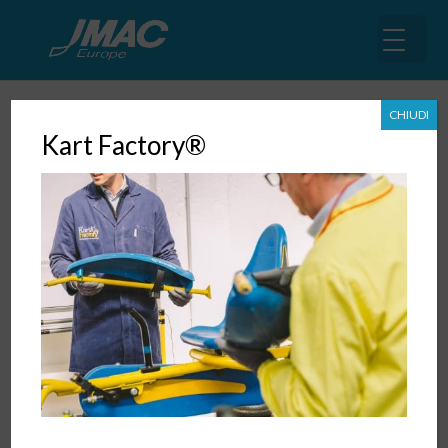
CHIUDI
Kart Factory®
Ritmo e struttura
5 Ott, 2018
|
Cross Culture
,
News
,
Articoli