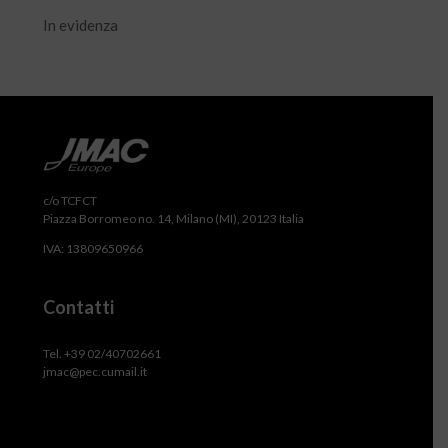
In evidenza
c/o TCFCT
Piazza Borromeo no. 14, Milano (MI), 20123 Italia
IVA: 13809650966
Contatti
Tel. +39 02/40702661
jmac@pec.cumail.it