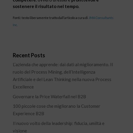
sostenere il risultato nel tempo
.
Fonti: testo liberamente tratto dall’articolo a cura di
JMA Consultants
Inc.
Recent Posts
L’azienda che apprende: dai dati al miglioramento. Il
ruolo del Process Mining, dell’Intelligenza
Artificiale e del Lean Thinking nella nuova Process
Excellence
Governare la Price Waterfall nel B2B
100 piccole cose che migliorano la Customer
Experience B2B
Il nuovo volto della leadership: fiducia, umiltà e
visione