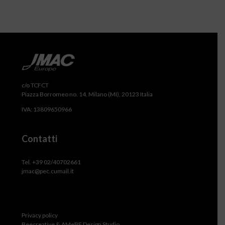
c/o TCFCT
Piazza Borromeo no. 14, Milano (MI), 20123 Italia
IVA: 13809650966
Contatti
Tel. +39 02/40702661
jmac@pec.cumail.it
Privacy policy
Beecreative & AMeBE Design Studio