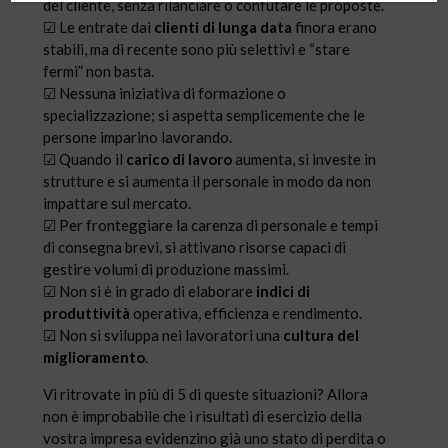
del cliente, senza rilanciare o confutare le proposte.
☑ Le entrate dai
clienti di lunga data
finora erano
stabili, ma di recente sono più selettivi e “stare
fermi” non basta.
☑ Nessuna iniziativa di formazione o
specializzazione; si aspetta semplicemente che le
persone imparino lavorando.
☑ Quando il
carico di lavoro
aumenta, si investe in
strutture e si aumenta il personale in modo da non
impattare sul mercato.
☑ Per fronteggiare la carenza di personale e tempi
di consegna brevi, si attivano risorse capaci di
gestire volumi di produzione massimi.
☑ Non si è in grado di elaborare
indici di
produttività
operativa, efficienza e rendimento.
☑ Non si sviluppa nei lavoratori una
cultura del
miglioramento
.
Vi ritrovate in più di 5 di queste situazioni? Allora
non è improbabile che i risultati di esercizio della
vostra impresa evidenzino già uno stato di perdita o