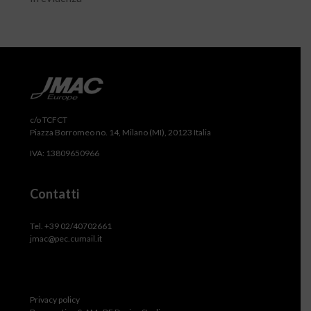
c/o TCFCT
Piazza Borromeo no. 14, Milano (MI), 20123 Italia
IVA: 13809650966
Contatti
Tel. +39 02/40702661
jmac@pec.cumail.it
Privacy policy