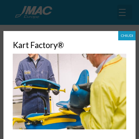
CHIUDI
Kart Factory®
Total Productivity Management
31 Gen, 1996
|
Operation di fabbrica
,
Libri
LA SCOMPOSIZIONE DEGLI OBIETTIVI NELLA