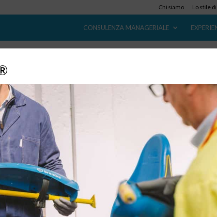
Chi siamo
Lo stile d
CONSULENZA MANAGERIALE
EXPERIE
y®
La nuova frontiera si chiama Society 5.0 ed
Made in Japan
22 Lug, 2018
|
Akira Koudate
,
Trend
,
News
,
Viaggi di Studio
L’Industria 4.0 è solo parte dell’orizzonte di innovazione cui
puntare Il movimento cosiddetto dell’Industria 4.0 ha spinto a
lavorare sul rinnovamento e la digitalizzazione degli ambienti
lavorativi e delle professioni. Con tutto il merito di avere moss
ricerca,...