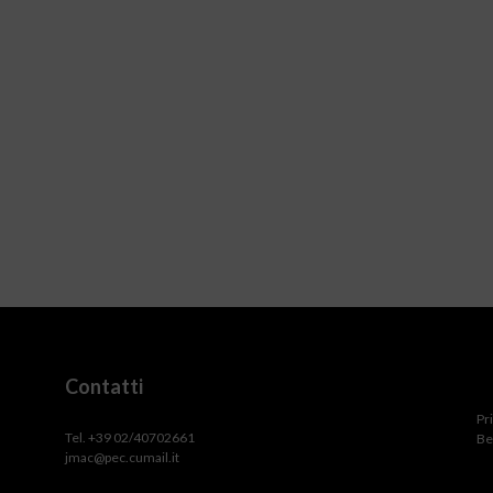
Contatti
Pr
Tel. +39 02/40702661
Be
jmac@pec.cumail.it