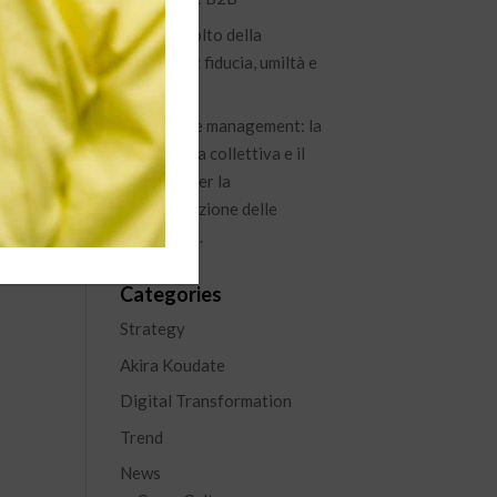
Il nuovo volto della
leadership: fiducia, umiltà e
visione
Knowledge management: la
conoscenza collettiva e il
percorso per la
capitalizzazione delle
esperienze.
Categories
Strategy
Akira Koudate
Digital Transformation
Trend
News