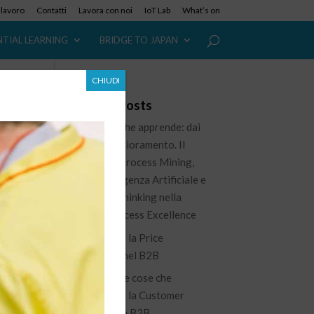
i lavoro
Contatti
Lavora con noi
IoT Lab
What’s on
NTIAL LEARNING
BRIDGE TO JAPAN
CHIUDI
 è
Recent Posts
L’azienda che apprende: dai
dati al miglioramento. Il
ruolo del Process Mining,
dell’Intelligenza Artificiale e
del Lean Thinking nella
nuova Process Excellence
o
Governare la Price
Waterfall nel B2B
100 piccole cose che
migliorano la Customer
Experience B2B