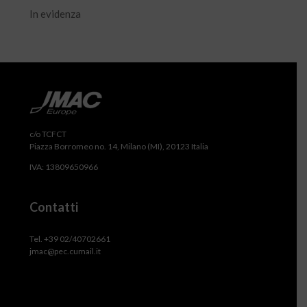
In evidenza
c/o TCFCT
Piazza Borromeo no. 14, Milano (MI), 20123 Italia
IVA: 13809650966
Contatti
Tel. +39 02/40702661
jmac@pec.cumail.it