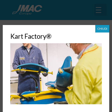
CHIUDI
Kart Factory®
Cordiali auguri di buone feste
21 Dic, 2018
|
News