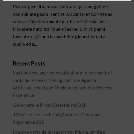
Pastor, pien di ventura che state qui a vegghiare,
non abbiate paura: sentite voi cantare? Correte ad
adorare Gesù con mente pia. Ecco ‘l Messia. Vo ‘l
troverete nato tra ‘l bue e l’asinello, in vil panni
fasciato e già non ha mantello: ginocchiatevi a
quello ed a...
Recent Posts
L’azienda che apprende: dai dati al miglioramento. Il
ruolo del Process Mining, dell’Intelligenza
Artificiale e del Lean Thinking nella nuova Process
Excellence
Governare la Price Waterfall nel B2B
100 piccole cose che migliorano la Customer
Experience B2B
Il nuovo volto della leadership: fiducia, umiltà e