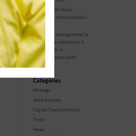
Il nuovo volto della
leadership: fiducia, umiltà e
visione
Knowledge management: la
conoscenza collettiva e il
percorso per la
capitalizzazione delle
esperienze.
Categories
Strategy
Akira Koudate
Digital Transformation
Trend
News