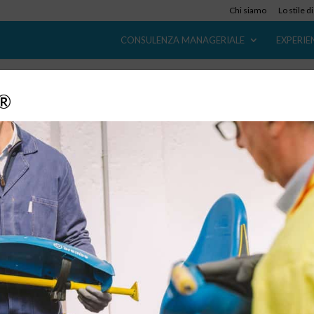
Chi siamo
Lo stile d
CONSULENZA MANAGERIALE
EXPERIE
y®
Servitization: la parola d’ordine è
“abbonamento”
7 Feb, 2019
|
Strategy
,
Trend
,
News
,
Sviluppo Mercato in Giappone
,
Sviluppo Prodotto
,
Pubblicazioni
,
Articoli
Sull’onda della servitizzazione che attraversa e interessa tutto i
mondo, il trend segnato più recente segnato dalle mosse di alcu
tra le più note case manifatturiere nipponiche è l’attivazione di
servizi in abbonamento. In molte stanno avviando servizi...