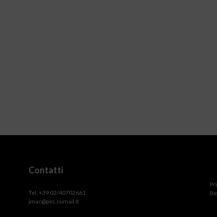
Contatti
Pr
Tel. +39 02/40702661
Be
jmac@pec.cumail.it