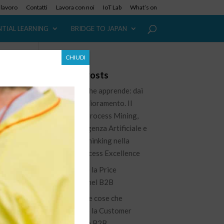
i lavoro
Contatti
Lavora con noi
IoT Lab
What’s on
NTIAL LEARNING
BRIDGE TO JAPAN
CHIUDI
Recent Posts
L’azienda che apprende: dai
dati al miglioramento. Il
ruolo del Process Mining,
dell’Intelligenza Artificiale e
l
del Lean Thinking nella
ne
nuova Process Excellence
Governare la Price
Waterfall nel B2B
100 piccole cose che
migliorano la Customer
Experience B2B