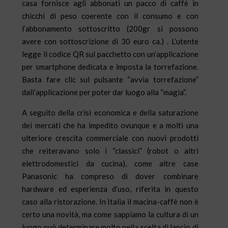
casa fornisce agli abbonati un pacco di caffè in
chicchi di peso coerente con il consumo e con
l’abbonamento sottoscritto (200gr si possono
avere con sottoscrizione di 30 euro ca.) . L’utente
legge il codice QR sul pacchetto con un’applicazione
per smartphone dedicata e imposta la torrefazione.
Basta fare clic sul pulsante “avvia torrefazione”
dall’applicazione per poter dar luogo alla “magia”.
A seguito della crisi economica e della saturazione
dei mercati che ha impedito ovunque e a molti una
ulteriore crescita commerciale con nuovi prodotti
che reiteravano solo i “classici” (robot o altri
elettrodomestici da cucina), come altre case
Panasonic ha compreso di dover combinare
hardware ed esperienza d’uso, riferita in questo
caso alla ristorazione. In Italia il macina-caffè non è
certo una novità, ma come sappiamo la cultura di un
luogo può determinare molto nella scelta di lancio di