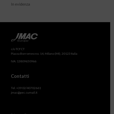
In evidenza
c/o TCFCT
Piazza Borromeo no. 14, Milano (MI), 20123 Italia
IVA: 13809650966
Contatti
Tel. +39 02/40702661
jmac@pec.cumail.it