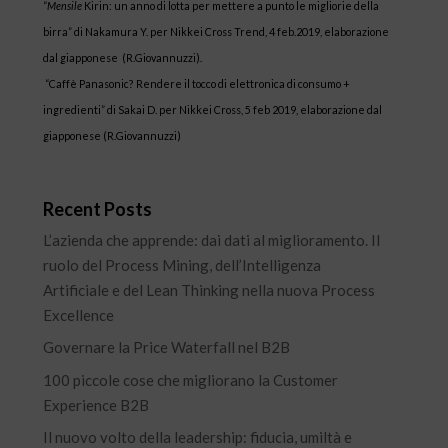
“
Mensile
Kirin: un anno di lotta per mettere a punto le migliorie della
birra” di Nakamura Y. per Nikkei Cross Trend, 4 feb.2019, elaborazione
dal giapponese (R.Giovannuzzi).
“Caffè Panasonic? Rendere il tocco di elettronica di consumo +
ingredienti” di Sakai D. per Nikkei Cross, 5 feb 2019, elaborazione dal
giapponese (R.Giovannuzzi)
Recent Posts
L’azienda che apprende: dai dati al miglioramento. Il
ruolo del Process Mining, dell’Intelligenza
Artificiale e del Lean Thinking nella nuova Process
Excellence
Governare la Price Waterfall nel B2B
100 piccole cose che migliorano la Customer
Experience B2B
Il nuovo volto della leadership: fiducia, umiltà e